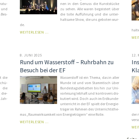
ra­tu­
nen in den Ge­nuss die Kunst­stücke
nd und
zu se­hen. Alle wa­ren be­geis­tert über
s Bes­
die tol­le Auf­füh­rung und die un­ter­
halt­sa­me Show, die uns ge­bo­ten wur­
de.
hal­te
ZIRKUS-
WEITERLESEN …
AG
WEI
ZEIGT
IHRE
KÜNSTE
8. JUNI 2025
12. 
Rund um Wasserstoff – Ruhrbahn zu
In
Besuch bei der EF
Kl
t die
Was­ser­stoff ist ein The­ma, das in al­ler
Schü­
Mun­de ist und vom Stamm­tisch über
nd die
Bun­des­tags­de­bat­ten bis hin zur Uni­
t die­
vor­le­sung leb­haft und kon­tro­vers dis­
 Jah­
ku­tiert wird. Doch auch im Erd­kun­de­
un­ter­richt in der EF spielt der Ener­gie­
trä­ger im Rah­men des Un­ter­richts­the­
mas „Raum­wirk­sam­keit von Ener­gie­trä­gern“ ei­ne Rol­le.
der n
ver­s
RUND
WEITERLESEN …
UM
WEI
WASSERSTOFF
–