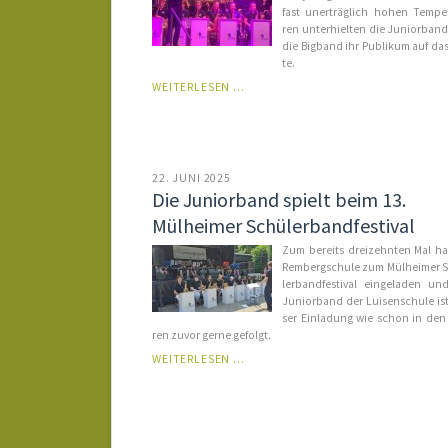
fast un­er­träg­lich ho­hen Tem­pe­
ren un­ter­hiel­ten die Ju­ni­or­ba
die Big­band ihr Pu­bli­kum auf da
te.
SOMMERKONZERT
WEITERLESEN …
AN
DER
LUISE
22. JUNI 2025
Die Juniorband spielt beim 13.
Mülheimer Schülerbandfestival
Zum bereits drei­zehnten Mal ha
Rem­berg­schu­le zum Mül­hei­mer 
ler­band­fes­ti­val ein­ge­la­den u
Ju­ni­or­band der Lu­i­sen­schu­le is
ser Ein­la­dung wie schon in den
ren zu­vor ger­ne ge­folgt.
DIE
WEITERLESEN …
JUNIORBAND
SPIELT
BEIM
13.
MÜLHEIMER