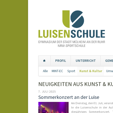
PROFIL
UNTERRICHT
GEM
Navigation
Alle
MINT-EC
Sport
Kunst & Kultur
Umwe
überspringen
NEUIGKEITEN AUS KUNST & K
7. JULI 2025
Sommerkonzert an der Luise
Am Diens­tag, den 01. Ju­li, ver­an­st
te die Lui­sen­schu­le in der Au­l
dies­jäh­ri­ges Som­mer­kon­zert. 