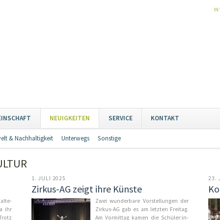
NA
IN
ÜB
Naviga
EINSCHAFT
NEUIGKEITEN
SERVICE
KONTAKT
übersp
lt & Nachhaltigkeit
Unterwegs
Sonstige
Navigation
überspringen
ULTUR
1. JULI 2025
23.
Zirkus-AG zeigt ihre Künste
Ko
al­te­
Zwei wunder­ba­re Vor­stel­lun­gen der
a ihr
Zir­kus-AG gab es am letz­ten Frei­tag.
Trotz
Am Vor­mit­tag ka­men die Schü­ler:in­