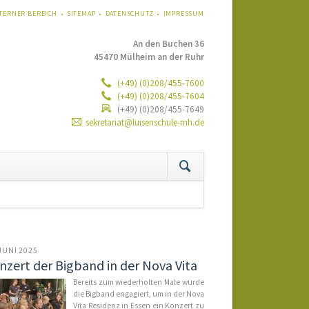
VIGATION
TERNER BEREICH
SITEMAP
DATENSCHUTZ
IMPRESSUM
ERSPRINGEN
An den Buchen 36
45470 Mülheim an der Ruhr
(+49) (0)208/455-7600
(+49) (0)208/455-7604
(+49) (0)208/455-7649
sekretariat@luisenschule-mh.de
tion
ringen
 JUNI 2025
nzert der Bigband in der Nova Vita
Be­reits zum wie­der­hol­ten Ma­le wur­de
die Big­band en­ga­giert, um in der No­va
Vi­ta Re­si­denz in Es­sen ein Kon­zert zu