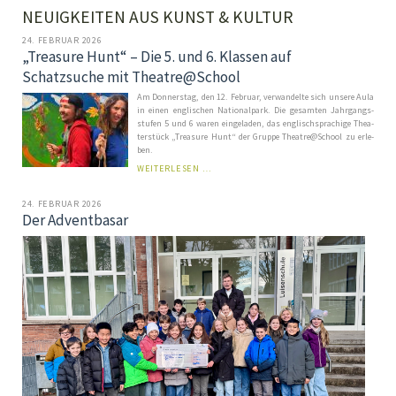
NEUIGKEITEN AUS KUNST & KULTUR
24. FEBRUAR 2026
„Treasure Hunt“ – Die 5. und 6. Klassen auf
Schatzsuche mit Theatre@School
Am Donnerstag, den 12. Fe­bru­ar, ver­wan­del­te sich un­se­re Au­la
in ei­nen eng­lisch­en Na­tio­nal­park. Die ge­sam­ten Jahr­gangs­
stu­fen 5 und 6 waren ein­ge­la­den, das eng­lisch­spra­chi­ge The­a­
ter­stück „Trea­sure Hunt“ der Grup­pe Theatre@School zu er­le­
ben.
„TREASURE
WEITERLESEN …
HUNT“
–
24. FEBRUAR 2026
DIE
Der Adventbasar
5.
UND
6.
KLASSEN
AUF
SCHATZSUCHE
MIT
THEATRE@SCHOOL