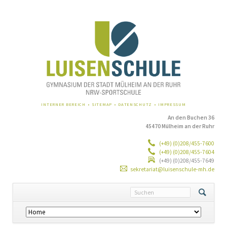
NAVIGATION
INTERNER BEREICH
SITEMAP
DATENSCHUTZ
IMPRESSUM
ÜBERSPRINGEN
An den Buchen 36
45470 Mülheim an der Ruhr
(+49) (0)208/455-7600
(+49) (0)208/455-7604
(+49) (0)208/455-7649
sekretariat@luisenschule-mh.de
Navigation
überspringen