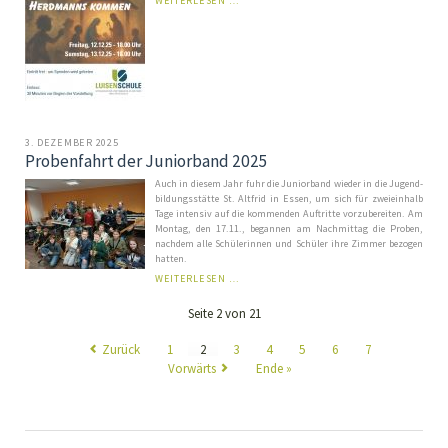
WEITERLESEN …
HILFE,
DIE
HERDMANNS
KOMMEN!
3. DEZEMBER 2025
Probenfahrt der Juniorband 2025
Auch in diesem Jahr fuhr die Ju­nior­band wie­der in die Ju­gend­
bil­dungs­stät­te St. Alt­frid in Es­sen, um sich für zwei­ein­halb
Ta­ge in­ten­siv auf die kom­men­den Auf­trit­te vor­zu­be­rei­ten. Am
Mon­tag, den 17.11., be­gan­nen am Nach­mit­tag die Pro­ben,
nach­dem al­le Schü­ler­in­nen und Schü­ler ihre Zim­mer be­zo­gen
hat­ten.
PROBENFAHRT
WEITERLESEN …
DER
JUNIORBAND
Seite 2 von 21
2025
Zurück
1
2
3
4
5
6
7
Vorwärts
Ende »