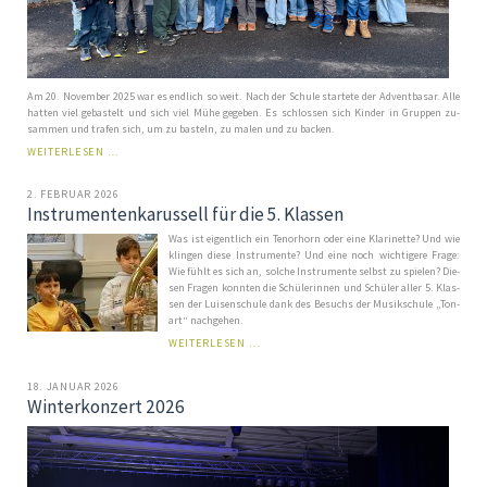
Am 20. No­vem­ber 2025 war es end­lich so weit. Nach der Schu­le star­te­te der Ad­vent­ba­sar. Al­le
hat­ten viel ge­bas­telt und sich viel Mü­he ge­ge­ben. Es schlos­sen sich Kin­der in Grup­pen zu­
sam­men und tra­fen sich, um zu bas­teln, zu ma­len und zu ba­cken.
DER
WEITERLESEN …
ADVENTBASAR
2. FEBRUAR 2026
Instrumentenkarussell für die 5. Klassen
Was ist ei­gent­lich ein Te­nor­horn o­der ei­ne Kla­ri­net­te? Und wie
klin­gen die­se In­stru­men­te? Und ei­ne noch wich­ti­ge­re Fra­ge:
Wie fühlt es sich an, sol­che In­stru­men­te selbst zu spie­len? Die­
sen Fra­gen konn­ten die Schü­le­rin­nen und Schü­ler al­ler 5. Klas­
sen der Lu­i­sen­schu­le dank des Be­suchs der Mu­sik­schu­le „Ton­
art“ nach­ge­hen.
INSTRUMENTENKARUSSELL
WEITERLESEN …
FÜR
DIE
18. JANUAR 2026
5.
Winterkonzert 2026
KLASSEN