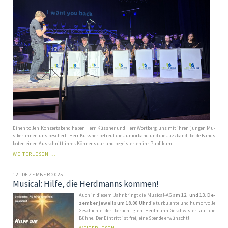
Ei­nen tol­len Kon­zert­a­bend ha­ben Herr Küss­ner und Herr Wort­berg uns mit ih­ren jun­gen Mu­
si­ker:in­nen uns be­schert. Herr Küss­ner be­treut die Ju­ni­or­band und die Jazz­band, bei­de Bands
bo­ten ei­nen Aus­schnitt ih­res Kön­nens dar und be­geis­ter­ten ihr Pu­bli­kum.
WINTERKONZERT
WEITERLESEN …
2026
12. DEZEMBER 2025
Musical: Hilfe, die Herdmanns kommen!
Auch in die­sem Jahr bringt die Mu­si­cal-AG a
m 12. und 13. De­
zem­ber je­weils um 18.00 Uhr
die tur­bu­len­te und hu­mor­vol­le
Ge­schich­te der be­rüch­tig­ten Herd­mann-Ge­schwis­ter auf die
Büh­ne. Der Eintritt ist frei, eine Spende erwünscht!
MUSICAL: