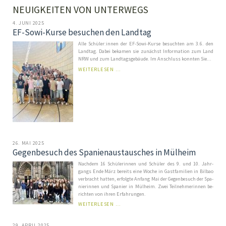
NEUIGKEITEN VON UNTERWEGS
4. JUNI 2025
EF-Sowi-Kurse besuchen den Landtag
Alle Schüler:in­nen der EF-Sowi-Kurse be­such­ten am 3.6. den
Land­tag. Da­bei be­ka­men sie zu­nächst In­for­mation zum Land
NRW und zum Land­tags­ge­bäu­de. Im An­schluss konn­ten Sie...
EF-
WEITERLESEN …
SOWI-
KURSE
BESUCHEN
DEN
LANDTAG
26. MAI 2025
Gegenbesuch des Spanienaustausches in Mülheim
Nachdem 16 Schü­ler­in­nen und Schü­ler des 9. und 10. Jahr­
gangs En­de März be­reits ei­ne Woche in Gast­fa­mi­li­en in Bil­bao
ver­bracht hat­ten, er­folg­te An­fang Mai der Ge­gen­be­such der Spa­
ni­er­in­nen und Spa­ni­er in Mül­heim. Zwei Teil­neh­mer­in­nen be­
rich­ten von ih­ren Er­fah­run­gen.
GEGENBESUCH
WEITERLESEN …
DES
SPANIENAUSTAUSCHES
29. APRIL 2025