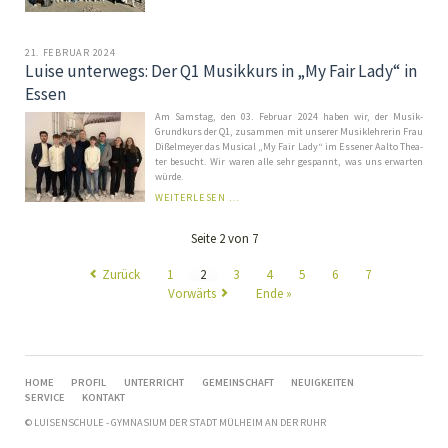
AUF
SCHÜLERAUSTAUSCH
IN
BILBAO!
21. FEBRUAR 2024
Luise unterwegs: Der Q1 Musikkurs in „My Fair Lady“ in
Essen
Am Samstag, den 03. Februar 2024 ha­ben wir, der Mu­sik-
Grund­kurs der Q1, zu­sam­men mit un­se­rer Mu­sik­leh­re­rin Frau
Diß­el­mey­er das Mu­sical „My Fair Lady“ im Es­sener Aalto The­a­
ter be­sucht. Wir wa­ren alle sehr ge­spannt, was uns er­war­ten
wür­de.
LUISE
WEITERLESEN …
UNTERWEGS:
DER
Seite 2 von 7
Q1
MUSIKKURS
IN
Zurück
1
2
3
4
5
6
7
„MY
Vorwärts
Ende »
FAIR
LADY“
IN
ESSEN
NAVIGATION
HOME
PROFIL
UNTERRICHT
GEMEINSCHAFT
NEUIGKEITEN
ÜBERSPRINGEN
SERVICE
KONTAKT
© LUISENSCHULE - GYMNASIUM DER STADT MÜLHEIM AN DER RUHR