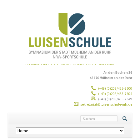
NAVIGATION
INTERNER BEREICH
SITEMAP
DATENSCHUTZ
IMPRESSUM
ÜBERSPRINGEN
An den Buchen 36
45470 Mülheim an der Ruhr
(+49) (0)208/455-7600
(+49) (0)208/455-7604
(+49) (0)208/455-7649
sekretariat@luisenschule-mh.de
Navigation
überspringen