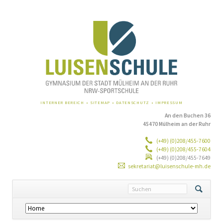
NAVIGATION
INTERNER BEREICH
SITEMAP
DATENSCHUTZ
IMPRESSUM
ÜBERSPRINGEN
An den Buchen 36
45470 Mülheim an der Ruhr
(+49) (0)208/455-7600
(+49) (0)208/455-7604
(+49) (0)208/455-7649
sekretariat@luisenschule-mh.de
Navigation
überspringen