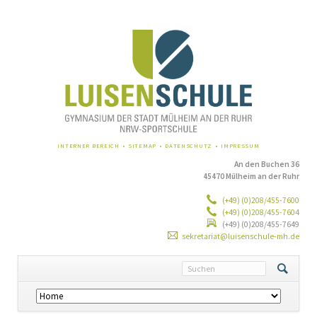
NAVIGATION
INTERNER BEREICH
SITEMAP
DATENSCHUTZ
IMPRESSUM
ÜBERSPRINGEN
An den Buchen 36
45470 Mülheim an der Ruhr
(+49) (0)208/455-7600
(+49) (0)208/455-7604
(+49) (0)208/455-7649
sekretariat@luisenschule-mh.de
Navigation
überspringen