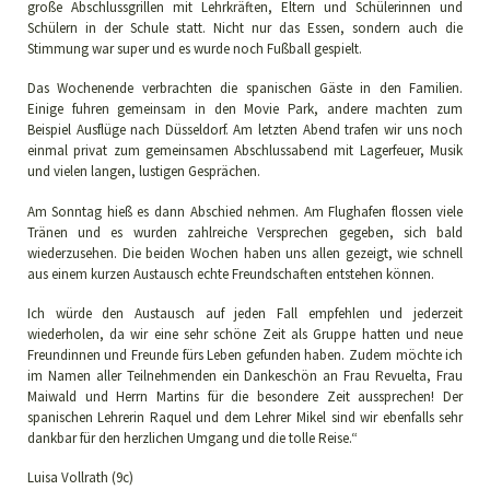
große Abschlussgrillen mit Lehrkräften, Eltern und Schülerinnen und
Schülern in der Schule statt. Nicht nur das Essen, sondern auch die
Stimmung war super und es wurde noch Fußball gespielt.
Das Wochenende verbrachten die spanischen Gäste in den Familien.
Einige fuhren gemeinsam in den Movie Park, andere machten zum
Beispiel Ausflüge nach Düsseldorf. Am letzten Abend trafen wir uns noch
einmal privat zum gemeinsamen Abschlussabend mit Lagerfeuer, Musik
und vielen langen, lustigen Gesprächen.
Am Sonntag hieß es dann Abschied nehmen. Am Flughafen flossen viele
Tränen und es wurden zahlreiche Versprechen gegeben, sich bald
wiederzusehen. Die beiden Wochen haben uns allen gezeigt, wie schnell
aus einem kurzen Austausch echte Freundschaften entstehen können.
Ich würde den Austausch auf jeden Fall empfehlen und jederzeit
wiederholen, da wir eine sehr schöne Zeit als Gruppe hatten und neue
Freundinnen und Freunde fürs Leben gefunden haben. Zudem möchte ich
im Namen aller Teilnehmenden ein Dankeschön an Frau Revuelta, Frau
Maiwald und Herrn Martins für die besondere Zeit aussprechen! Der
spanischen Lehrerin Raquel und dem Lehrer Mikel sind wir ebenfalls sehr
dankbar für den herzlichen Umgang und die tolle Reise.“
Luisa Vollrath (9c)