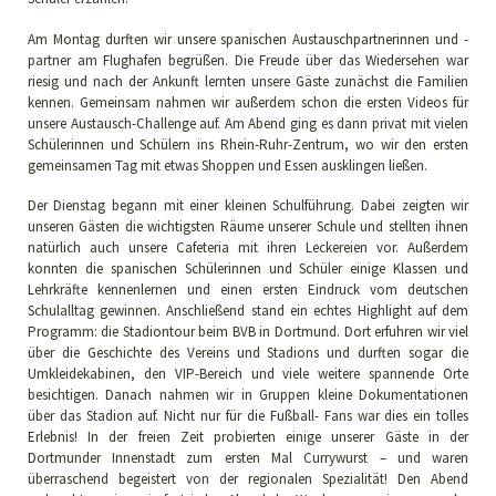
Am Montag durften wir unsere spanischen Austauschpartnerinnen und -
partner am Flughafen begrüßen. Die Freude über das Wiedersehen war
riesig und nach der Ankunft lernten unsere Gäste zunächst die Familien
kennen. Gemeinsam nahmen wir außerdem schon die ersten Videos für
unsere Austausch-Challenge auf. Am Abend ging es dann privat mit vielen
Schülerinnen und Schülern ins Rhein-Ruhr-Zentrum, wo wir den ersten
gemeinsamen Tag mit etwas Shoppen und Essen ausklingen ließen.
Der Dienstag begann mit einer kleinen Schulführung. Dabei zeigten wir
unseren Gästen die wichtigsten Räume unserer Schule und stellten ihnen
natürlich auch unsere Cafeteria mit ihren Leckereien vor. Außerdem
konnten die spanischen Schülerinnen und Schüler einige Klassen und
Lehrkräfte kennenlernen und einen ersten Eindruck vom deutschen
Schulalltag gewinnen. Anschließend stand ein echtes Highlight auf dem
Programm: die Stadiontour beim BVB in Dortmund. Dort erfuhren wir viel
über die Geschichte des Vereins und Stadions und durften sogar die
Umkleidekabinen, den VIP-Bereich und viele weitere spannende Orte
besichtigen. Danach nahmen wir in Gruppen kleine Dokumentationen
über das Stadion auf. Nicht nur für die Fußball- Fans war dies ein tolles
Erlebnis! In der freien Zeit probierten einige unserer Gäste in der
Dortmunder Innenstadt zum ersten Mal Currywurst – und waren
überraschend begeistert von der regionalen Spezialität! Den Abend