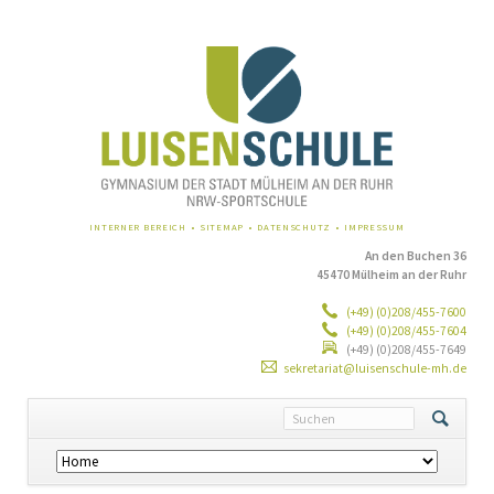
NAVIGATION
INTERNER BEREICH
SITEMAP
DATENSCHUTZ
IMPRESSUM
ÜBERSPRINGEN
An den Buchen 36
45470 Mülheim an der Ruhr
(+49) (0)208/455-7600
(+49) (0)208/455-7604
(+49) (0)208/455-7649
sekretariat@luisenschule-mh.de
Navigation
überspringen