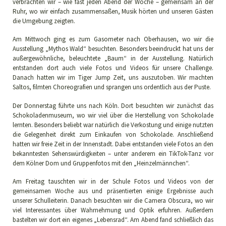
verbrachten wir – wie fast jeden Abend der Woche – gemeinsam an der
Ruhr, wo wir einfach zusammensaßen, Musik hörten und unseren Gästen
die Umgebung zeigten.
Am Mittwoch ging es zum Gasometer nach Oberhausen, wo wir die
Ausstellung „Mythos Wald“ besuchten. Besonders beeindruckt hat uns der
außergewöhnliche, beleuchtete „Baum“ in der Ausstellung. Natürlich
entstanden dort auch viele Fotos und Videos für unsere Challenge.
Danach hatten wir im Tiger Jump Zeit, uns auszutoben. Wir machten
Saltos, filmten Choreografien und sprangen uns ordentlich aus der Puste.
Der Donnerstag führte uns nach Köln. Dort besuchten wir zunächst das
Schokoladenmuseum, wo wir viel über die Herstellung von Schokolade
lernten. Besonders beliebt war natürlich die Verkostung und einige nutzten
die Gelegenheit direkt zum Einkaufen von Schokolade. Anschließend
hatten wir freie Zeit in der Innenstadt. Dabei entstanden viele Fotos an den
bekanntesten Sehenswürdigkeiten – unter anderem ein TikTok-Tanz vor
dem Kölner Dom und Gruppenfotos mit den „Heinzelmännchen“.
Am Freitag tauschten wir in der Schule Fotos und Videos von der
gemeinsamen Woche aus und präsentierten einige Ergebnisse auch
unserer Schulleiterin. Danach besuchten wir die Camera Obscura, wo wir
viel Interessantes über Wahrnehmung und Optik erfuhren. Außerdem
bastelten wir dort ein eigenes „Lebensrad“. Am Abend fand schließlich das