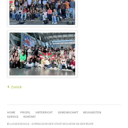
Zurück
NAVIGATION
HOME
PROFIL
UNTERRICHT
GEMEINSCHAFT
NEUIGKEITEN
ÜBERSPRINGEN
SERVICE
KONTAKT
© LUISENSCHULE - GYMNASIUM DER STADT MÜLHEIM AN DER RUHR