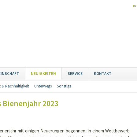
NA
IN
ÜB
Naviga
EINSCHAFT
NEUIGKEITEN
SERVICE
KONTAKT
übersp
 & Nachhaltigkeit
Unterwegs
Sonstige
Navigation
überspringen
ns Bienenjahr 2023
Bienenjahr mit einigen Neuerungen begonnen. In einem Wettbewerb