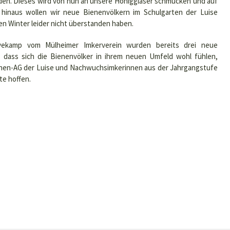
en. Dieses wird von nun an unsere Honiggläser schmücken und auf
hinaus wollen wir neue Bienenvölkern im Schulgarten der Luise
en Winter leider nicht überstanden haben.
vekamp vom Mülheimer Imkerverein wurden bereits drei neue
r, dass sich die Bienenvölker in ihrem neuen Umfeld wohl fühlen,
nen-AG der Luise und Nachwuchsimkerinnen aus der Jahrgangstufe
te hoffen.