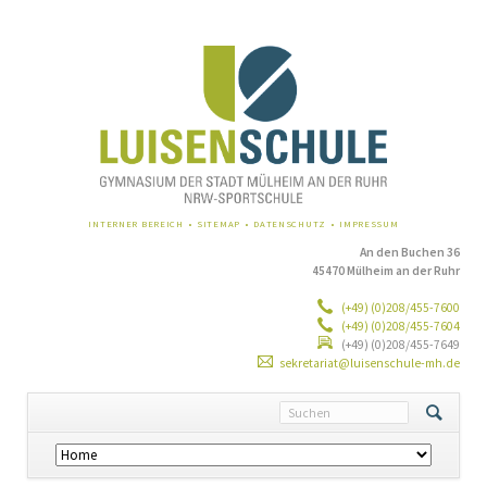
NAVIGATION
INTERNER BEREICH
SITEMAP
DATENSCHUTZ
IMPRESSUM
ÜBERSPRINGEN
An den Buchen 36
45470 Mülheim an der Ruhr
(+49) (0)208/455-7600
(+49) (0)208/455-7604
(+49) (0)208/455-7649
sekretariat@luisenschule-mh.de
Navigation
überspringen