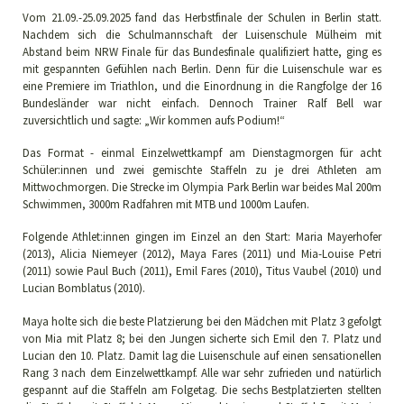
Vom 21.09.-25.09.2025 fand das Herbstfinale der Schulen in Berlin statt.
Nachdem sich die Schulmannschaft der Luisenschule Mülheim mit
Abstand beim NRW Finale für das Bundesfinale qualifiziert hatte, ging es
mit gespannten Gefühlen nach Berlin. Denn für die Luisenschule war es
eine Premiere im Triathlon, und die Einordnung in die Rangfolge der 16
Bundesländer war nicht einfach. Dennoch Trainer Ralf Bell war
zuversichtlich und sagte: „Wir kommen aufs Podium!“
Das Format - einmal Einzelwettkampf am Dienstagmorgen für acht
Schüler:innen und zwei gemischte Staffeln zu je drei Athleten am
Mittwochmorgen. Die Strecke im Olympia Park Berlin war beides Mal 200m
Schwimmen, 3000m Radfahren mit MTB und 1000m Laufen.
Folgende Athlet:innen gingen im Einzel an den Start: Maria Mayerhofer
(2013), Alicia Niemeyer (2012), Maya Fares (2011) und Mia-Louise Petri
(2011) sowie Paul Buch (2011), Emil Fares (2010), Titus Vaubel (2010) und
Lucian Bomblatus (2010).
Maya holte sich die beste Platzierung bei den Mädchen mit Platz 3 gefolgt
von Mia mit Platz 8; bei den Jungen sicherte sich Emil den 7. Platz und
Lucian den 10. Platz. Damit lag die Luisenschule auf einen sensationellen
Rang 3 nach dem Einzelwettkampf. Alle war sehr zufrieden und natürlich
gespannt auf die Staffeln am Folgetag. Die sechs Bestplatzierten stellten