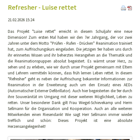
Refresher - Luise rettet
21.02.2026 15:24
Das Projekt "Luise rettet" erreicht in diesem Schuljahr eine neue
Dimension! Zum ersten Mal haben wir den 7er Jahrgang, der vor zwei
Jahren unter dem Motto "Prüfen - Rufen - Drücken" Reanimation trainiert
hat, zum Auffrischungskurs eingeladen. Die jetzigen 9er haben uns durch
ihr erinnertes Wissen und ihr beherztes Herangehen an die Thematik und
die Reanimationspuppen absolut begeistert. Es wärmt unser Herz, zu
sehen und zu erleben, wie wir durch unser Projekt gemeinsam mit Eltern
und Lehrern vermitteln können, dass früh lernen Leben rettet. In diesem
"Refresher" geht es neben der Auffrischung bekannter Informationen zur
Reanimation in der Erweiterung auch um den Einsatz eines AEDs
(Automatischer Externer Defibrillator). Auch hier begeisterten die 9er durch
ihre Souveränität im Umgang mit dieser weiteren Möglichkeit, Leben zu
retten. Unser besonderer Dank gilt Frau Wiegel-Schievekamp und Herrn
Sellmann für die Organisation und Kooperation. Auch an alle weiteren
Mitwirkenden einen Riesendank! Wie sagt Herr Sellmann immer wieder
trefflich und schön: Dieses Projekt ist eine absolute
Herzensangelegenheit!