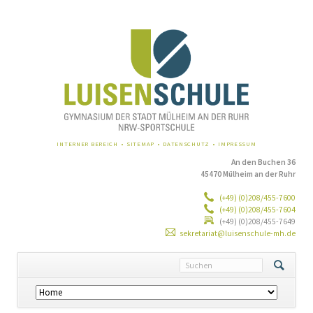
NAVIGATION
INTERNER BEREICH
SITEMAP
DATENSCHUTZ
IMPRESSUM
ÜBERSPRINGEN
An den Buchen 36
45470 Mülheim an der Ruhr
(+49) (0)208/455-7600
(+49) (0)208/455-7604
(+49) (0)208/455-7649
sekretariat@luisenschule-mh.de
Navigation
überspringen