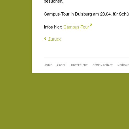
besuchen.
Campus-Tour in Duisburg am 23.04. für Schüler
Infos hier:
Campus-Tour
Zurück
NAVIGATION
HOME
PROFIL
UNTERRICHT
GEMEINSCHAFT
NEUIGKE
ÜBERSPRINGEN