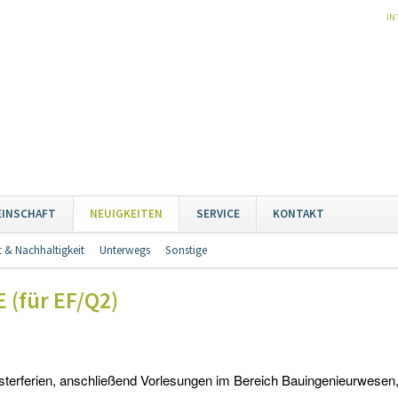
NA
IN
ÜB
Naviga
EINSCHAFT
NEUIGKEITEN
SERVICE
KONTAKT
übersp
 & Nachhaltigkeit
Unterwegs
Sonstige
Navigation
überspringen
 (für EF/Q2)
erferien, anschließend Vorlesungen im Bereich Bauingenieurwesen, B